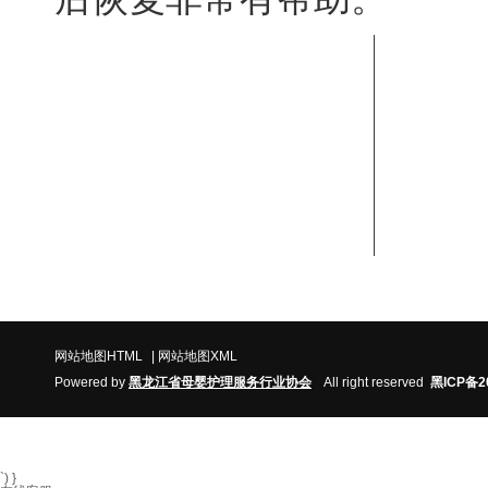
联系我们
"
姓名：赵老师
座机电话：0451-88888957、150-4506-6045
地址：哈尔滨市香坊区民生路122-2-1号
网站地图HTML
|
网站地图XML
Powered by
黑
龙江省
母婴护理服务行业协
会
All right reserved
黑ICP备2
`) }