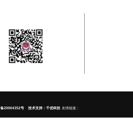
"精益求精，诚信为本"
网站导航
关于我们
母婴
育婴员等级认定
微信公众号
P备20004352号
技术支持：千优科技
友情链接：