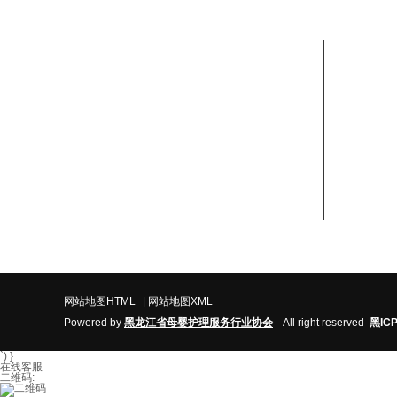
联系我们
姓名：赵老师
座机电话：0451-88888957、150-4506-6045
地址：哈尔滨市香坊区民生路122-2-1号
网站地图HTML
|
网站地图XML
Powered by
黑
龙江省
母婴护理服务行业协
会
All right reserved
黑IC
`) }
在线客服
二维码: