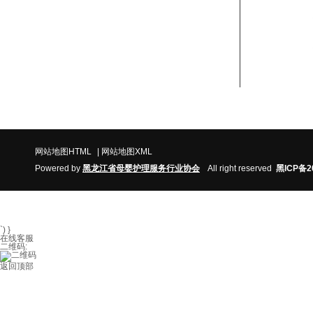
地址：哈尔滨市香坊区民生路122-2-1号
网站地图HTML
|
网站地图XML
Powered by
黑
龙江省
母婴护理服务行业协
会
All right reserved
黑ICP备2
`) }
在线客服
二维码:
返回顶部